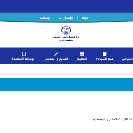
|
حولنا
|
الإتصال بنا
|
وصلات
السیاحی
علم السیاحة
التعلیم
المنابع و المصادر
الوسائط المتعددة
نة التراث العالمی للیونسکو.