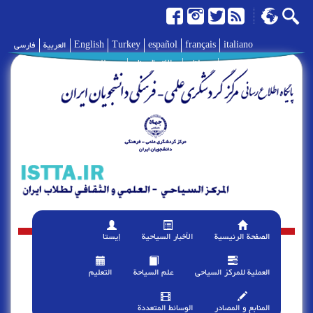
italiano
français
español
Turkey
English
العربية
فارسی
|
حولنا
|
الإتصال بنا
|
وصلات
الصفحة الرئیسیة
الأخبار السیاحیة
إیستا
العملیة للمرکز السیاحی
علم السیاحة
التعلیم
المنابع و المصادر
الوسائط المتعددة