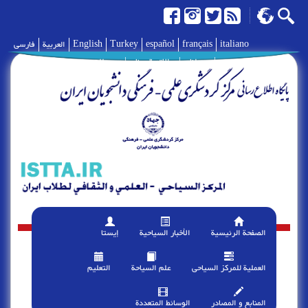
italiano
français
español
Turkey
English
العربية
فارسی
|
حولنا
|
الإتصال بنا
|
وصلات
الصفحة الرئیسیة
الأخبار السیاحیة
إیستا
العملیة للمرکز السیاحی
علم السیاحة
التعلیم
المنابع و المصادر
الوسائط المتعددة