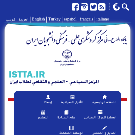
italiano
français
español
Turkey
English
العربية
فارسی
|
حولنا
|
الإتصال بنا
|
وصلات
الصفحة الرئیسیة
الأخبار السیاحیة
إیستا
العملیة للمرکز السیاحی
علم السیاحة
التعلیم
المنابع و المصادر
الوسائط المتعددة