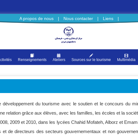
A propos de nous
|
Nous contacter
|
Liens
|
ctivités
Renseignements
Ateliers
Sources sur le tourisme
Multimédia
développement du tourisme avec le soutien et le concours du minis
une relation grâce aux élèves, avec les familles, les écoles et la sociét
, 2009 et 2010, dans les lycées Chahid Mofateh, Alborz et Emami A
nts et de directeurs des secteurs gouvernementaux et non gouvern