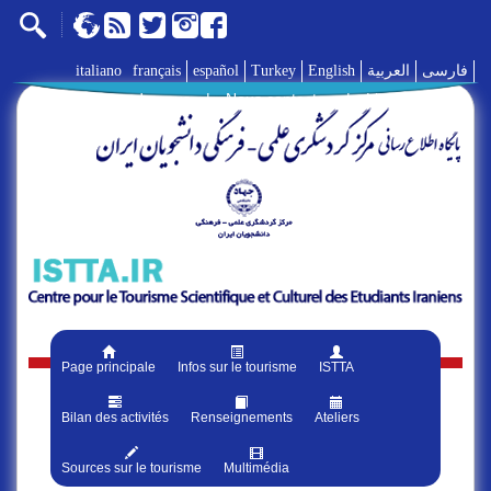
italiano
français
español
Turkey
English
العربية
فارسی
A propos de nous
|
Nous contacter
|
Liens
|
Page principale
Infos sur le tourisme
ISTTA
Bilan des activités
Renseignements
Ateliers
Sources sur le tourisme
Multimédia