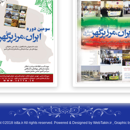
t ©2018 istta.ir All rights reserved. Powered & Designed by
WebTakin.ir
, Graphic b