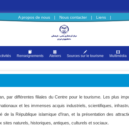
A propos de nous
|
Nous contacter
|
Liens
|
ctivités
Renseignements
Ateliers
Sources sur le tourisme
Multimédia
n, par différentes filiales du Centre pour le tourisme. Les plus import
nationaux et les immenses acquis industriels, scientifiques, infrast
e la République islamique d’Iran, et la présentation des attractio
ux sites naturels, historiques, antiques, culturels et sociaux.