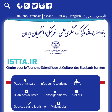
italiano
français
español
Turkey
English
العربية
فارسی
A propos de nous
|
Nous contacter
|
Liens
|
Page principale
Infos sur le tourisme
ISTTA
Bilan des activités
Renseignements
Ateliers
Sources sur le tourisme
Multimédia