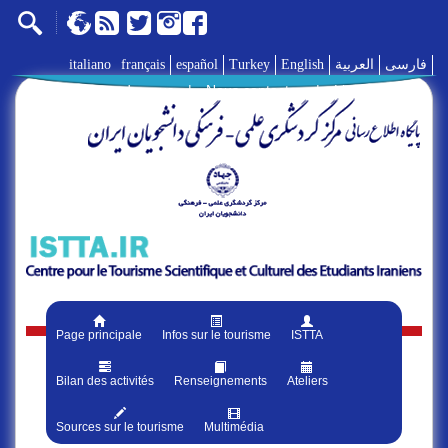
italiano
français
español
Turkey
English
العربية
فارسی
A propos de nous
|
Nous contacter
|
Liens
|
Page principale
Infos sur le tourisme
ISTTA
Bilan des activités
Renseignements
Ateliers
Sources sur le tourisme
Multimédia