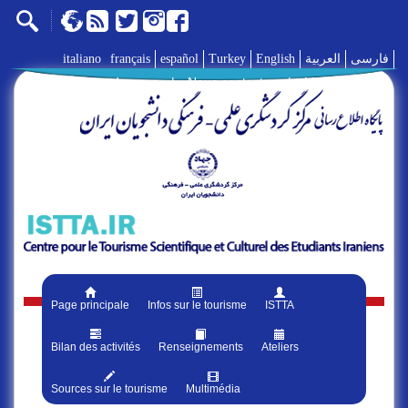
italiano
français
español
Turkey
English
العربية
فارسی
A propos de nous
|
Nous contacter
|
Liens
|
Page principale
Infos sur le tourisme
ISTTA
Bilan des activités
Renseignements
Ateliers
Sources sur le tourisme
Multimédia