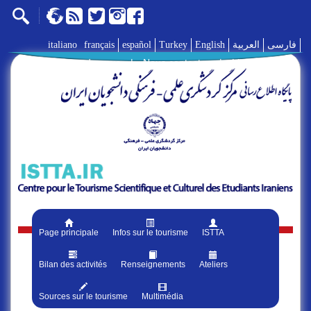
italiano
français
español
Turkey
English
العربية
فارسی
A propos de nous
|
Nous contacter
|
Liens
|
Page principale
Infos sur le tourisme
ISTTA
Bilan des activités
Renseignements
Ateliers
Sources sur le tourisme
Multimédia