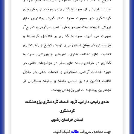
تفریح" و "خدمات آژانس مسافرتی" می باشد. همچنین اگر
100 میلیارد ریال سرمایه گذاری در هریک از بخش های
گردشگری نیز بصورت مجزا انجام گیرد, بیشترین خلق
ارزش افزوده مستقیم, در بخش "هنر, سرگرمی و تفریح",
صورت می گیرد. سرمایه گذاری بر تشکیل گروه ها و
مؤسساتی در سطح استان برای تولید, تبلیغ و راه اندازی
فعالیت های مختلف هنری, تفریحی و ورزشی, سرمایه
گذاری در طراحی بسته های سفر در موضوعات خاص در
حوزه خدمات آژانس مسافرتی و خدمات دهی در بخش
اقامت (تأمین جا) بر اساس ذائقه و سلیقه مسافران از
مهمترین پیشنهادات این پژوهش بودند.
هادی رفیعی دارانی، گروه اقتصاد گردشگری،پژوهشکده
گردشگری
استان خراسان رضوی
جهت مطالعه/ دریافت
مقاله
کلیک کنید.