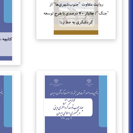
روایت متفاوت "جنوب‌شهری‌ها" از
"جنگ"/ جانباز ۷۰ درصدی با طرح توسعه
گردشگری به خط زد!
کتابچه 