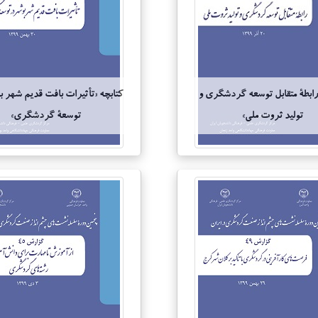
«رابطۀ متقابل توسعه گردشگری و
کتابچه «تأثیرات بافت قدیم شهر ب
تولید ثروت ملی»
توسعۀ گردشگری»