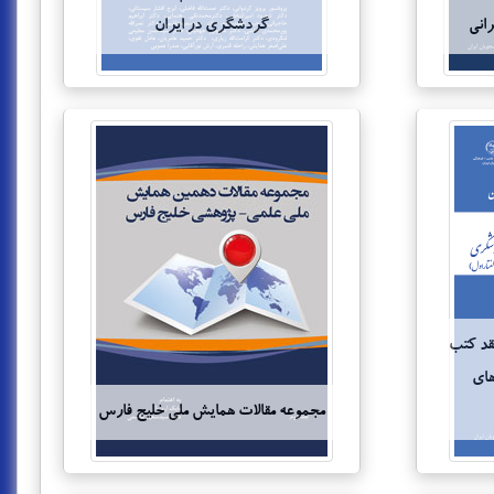
رانی
گردشگري در ايران
قد کتب
های
مجموعه مقالات همایش ملی خلیج فارس