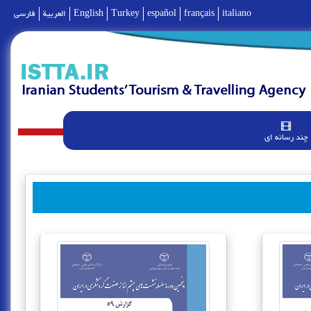
italiano
français
español
Turkey
English
العربية
فارسی
چند رسانه ای