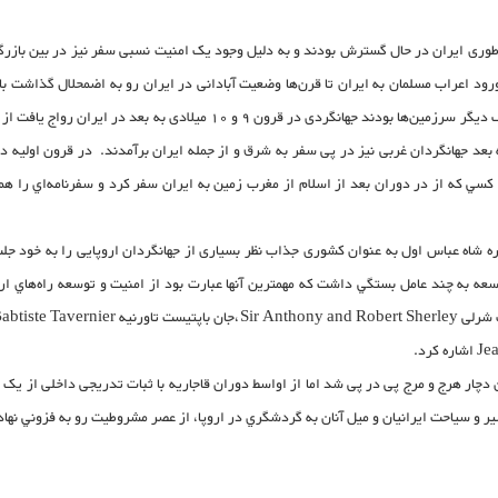
امپراطوری ایران در حال گسترش بودند و به دلیل وجود یک امنیت نسبی سفر نیز در بین با
رود اعراب مسلمان به ایران تا قرن‌ها وضعیت آبادانی در ایران رو به اضمحلال گذاشت با 
رونق و امکانات سفر برخوردار بود. از آنجا که مسلمانان در پی فتح و اکتشاف دی
 بعد جهانگردان غربی نیز در پی سفر به شرق و از جمله ایران برآمدند. در قرون اولیه د
سي كه از در دوران بعد از اسلام از مغرب زمين به ايران سفر كرد و سفرنامه‌اي را هم
و 17 میلادی) و علی‌الخصوص در دوره شاه عباس اول به عنوان کشوری جذاب نظر بسیاری از جهانگردان اروپا
ان دچار هرج و مرج پی در پی شد اما از اواسط دوران قاجاریه با ثبات تدریجی داخلی از 
ر و سياحت ايرانيان و میل آنان به گردشگري در اروپا، از عصر مشروطيت رو به فزوني نهاد