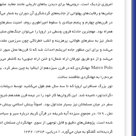
امروزی نزدیک است. «رومی‌ها برای دیدن بناهای تاریخی مانند معابد مشهور
جشن‌ها و رقابت‌های پهلوانی از جاذبه‌های گردشگری آن دوران به شمار می‌آید (الوان
می‌شد و برای این منظور جاده ابریشم احداث شد که تا قرن‌ها محل عبور تجا
Marco Polo جهانگردی که در قرن سیزدهم از ایتالیا به چین سفر
مردم را به جهانگردی علاقمند ساخت.
تور بزرگ مسافرتی اروپا که تا سه سال هم طول می‌کشید توسط دیپلمات‌ها،
«گراندتور» ناميده شد. اين كاروان‌ها كار خود را در نيمه قرن هفدهم شروع كردن
نمل ـ 69) .در مجموع سیزده آیه شریفه در قرآن کریم درباره سیر 
شده است. پژوهش‌هاي دقيق و قابل توجهی از سوی جهانگردان مسلمان انجام 
گرديده‌اند گفتگو به ميان مي‌آورد. ( دریایی، 1384: 242(