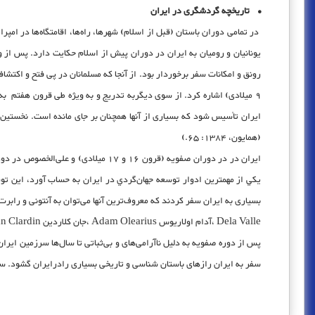
• تاریخچه گردشگری در ایران
در تمامی دوران باستان (قبل از اسلام) شهرها، راه‌ها، اقامتگاه‌ها در 
يونانيان و روميان به ايران در دوران پيش از اسلام حكايت دارد. پس از و
9 میلادی) اشاره کرد. از سوی دیگربه تدریج و به ویژه طی قرون هفتم به
ایران تأسیس شود که بسیاری از آنها همچنان بر جای مانده است. نخستين ك
(همايون، 1384: 65.)
ایران در در دوران صفویه (قرون 16 
Dela Valle ،آدام اولاریوس Adam Olearius ،جان کلاردین Jean Clardin اشاره کرد.
پس از دوره صفویه به دلیل ناآرامی‌های و بی‌ثباتی تا سال‌ها سرزمین ایر
سفر به ایران راز‌های باستان‌ شناسی و تاریخی بسیاری رادرایران گشود. سي