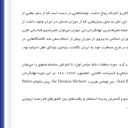
زرگانان و اشراف رواج داشت. نوشته‌هايي در دست است كه از سفر بعضي از
این حال به دلیل بنیان‌هایی که از دوران باستان در ایران وجود داشت از
گر سرزمین‌ها بودند جهانگردی در قرون 9 و 10 میلادی به بعد در ایران رواج یافت از جمله معروف‌ترین جهانگردان این دوران می‌توان ناصرخسرو قبادیانی (قرن
وران اسلامی به پیروی از دوران پیش از اسلام سعی شد اقامتگاه‌هایی در
 در شرح مسافرت خود به ايران نگاشت، بنيامين تودلاي اهل اسپانيا بود.
یی را به خود جلب کرد. دوره سلطنت «شاه عباس اول» تا انقراض سلسله صفوي را مي‌توان
يكي از مهمترين ادوار توسعه جهان‌گردي در ايران به حساب آورد، اين توسعه به چند عامل بستگي داشت كه مهمترين آنها عبارت بود از امنيت و توسعه راه‌هاي ارتباطي و تأسيسات اقامتي. (همايون، 1384: 68). در این دوره جهانگردان
بسیاری به ایران سفر کردند که معروف‌ترین آنها می‌توان به آنتونی و رابرت شرلی Sir Anthony and Robert Sherley،جان باپتیست تاورنیه Jean Babtiste Tavernier ، سر توماس هربرت Sir Thomas Herbert، پیتر دلاواله Pietro
یک سو و گسترش پدیدۀ استعمار و رقابت‌های بین کشورهای قدرتمند اروپایی
.