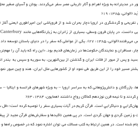
 در مدیترانه به ویژه اهرام و آثار تاریخی مصر سفر می‌کردند. یونان و آسیای صغیر محل ب
ی، 1385: 19(
شمار نیز به سفرهای طولانی، پرهزینه و اغلب خطرناکی چون سرزمین مقدس می‌رفتند(الوانی، 1385: 27)
ر، مسافران و نمایندگان حکومت‌ها در زمان‌های قدیم بود. «این راه که باید آن را مهم‌تر
 کرد، بیشتر مسیر خود را از این طریق طی نمود او از کشورهایی مثل ایران، هند و چین عبور ن
 بازرگانان و دانش‌پژوهانی که به سراسر اروپا – به ویژه شهرهای فرانسه و ایتالیا – 
د و تا نيمه قرن نوزدهم كماكان رواج داشتند (همايون، 1384، 63(
و سیاحت و زمین گردی و جهان گردی است. در پی همین تاکیدها و سفارش‌های قرآن مجید از پ
شده است. در همین ارتباط به كتب مسالك می توان اشاره نمود كه در خصوص راه‌ها و فاصله