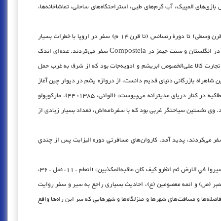
ازی‌های المپیک، آب گرم‌های طبی، استراحتگاه‌های ساحلی، تماشاخانه‌ها،
در قرن‌های چهارم و پنجم میلادی با سقوط امپراطوری روم، امنیت سفرهای تفریحی و گردشگری در اروپا دچار بحران شد و از فروپاشی این امپراطوری (یعنی آغاز قرن وسطی) تا دورۀ رنسانس (تا قرن 14 م) سفر در اروپا با خطرات بسیار
همراه بود. مهم‌ترین حادثه قرون وسطی در اروپا را می‌توان جنگ‌های صلیبی دانست. در پایان قرون وسطی، بسیاری از زائران به زیارتگاه‌هایی مانند Canterbury در انگلستان و سنت جیمز در Composteia سفر می‌کردند. عده‌ای اندک
. یکی از عواملی که سفر را در دنیای باستان توسعه داد تجارت کالا علی‌الخصوص ابریشم و ادویه‌جات بود که از شرق به غرب حمل
ین شاهراه بازرگانی دنیای قدیم دانست، از دروازه یشم در دیوار چین آغاز
می‌شد و از دو طریق تورفان (راه شمال) و ختن (راه جنوبی) به کاشغر می‌رسید و پس از عبور از فلات ایران و گذشتن از بین‌النهرین، به سوریه و سپس به بندر انطاکیه در کنار دریای مدیترانه می‌پیوست» (الوانی، 1385: 44). مارکوپولو
مود. وی نخستین سیاحتگر غربی بود که با سفرنامه‌اش، تعداد بسیار زیادی از
سفر می‌کردند، پدید آمد. كاروان‌هاي مسافرتي دوره اليزابت پس از چندي
سفر در میان مسلمانان نیز بسیار متداول بود. اصولاً بينش اسلامي بينش جهان‌گرايي و دنياگرايي است. قرآن کریم در آیات بسیاری سفر را توصیه کرده است؛ «قل سيروا في الارض ثم انظرو كيف كان عاقبه‌المكذبين» (انعام ـ 11، نحل ـ 36،
یغمبر (ص) و ائمه معصومین (ع)، احادیث بسیاری راجع به سیر و سفر روایت
‌ها و مسافت‌هاي شهرها و منزلگاه‌ها و شهرهايي كه سر اين راه‌ها واقع