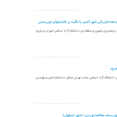
سعه فیزیکی شهر کلیبر با تأکید بر قابلیتهای توریستی
‍ه‌رود
اه‌ آزاد اس‍لام‍ی‌، واح‍د ت‍ه‍ران‌ ش‍م‍ال‌، دان‍ش‍ک‍ده‌ ف‍ن‍ی‌ و م‍ه‍ن‍دس‍ی‌
ری‍س‍م‌، م‍طال‍ع‍ه‌ م‍وردی‌: (ش‍ه‍ر اص‍ف‍ه‍ان‌)