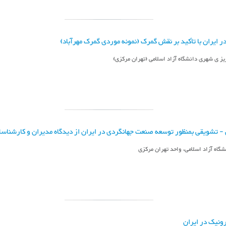
ایران با تأکید بر نقش گمرک (نمونه موردی گمرک مهرآباد)
ریز ی شهری دانشگاه آزاد اسلامی (تهران مرکزی)
غ‍ی‌ - ت‍ش‍وی‍ق‍ی‌ ب‍م‍ن‍ظور ت‍وس‍ع‍ه‌ ص‍ن‍ع‍ت‌ ج‍ه‍ان‍گ‍ردی‌ در ای‍ران‌ از دی‍دگ‍اه‌ م‍دی‍ران‌ و ک‍ارش‍ن‍اس
 آزاد اس‍لام‍ی‌، واح‍د ت‍ه‍ران‌ م‍رک‍زی‌
نیک در ایران