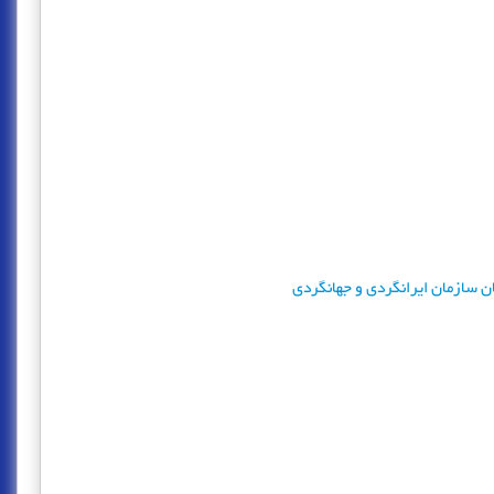
‍ان‌ س‍ازم‍ان‌ ای‍ران‍گ‍ردی‌ و ج‍ه‍ان‍گ‍ردی‌