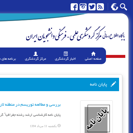
صفحه اصلی
اخبار گردشگری
مرکز گردشگری
برنامه های 
پایان نامه
بررسی و مطالعه توریسم در منطقه لار
پایان نامه کارشناسی ارشد رشته جغرافیا٬ گرایش ژئومرفولوژی – هیدرولوژی، دانشگاه آزاد اسلامی٬ واحد لارستان٬ دانشکده علوم انسانی.
یکشنبه 11 مرداد 1394