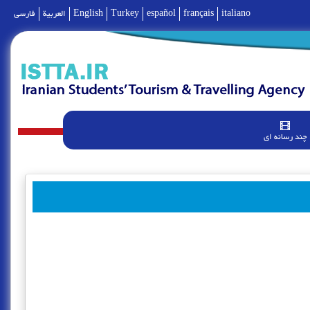
italiano
français
español
Turkey
English
العربية
فارسی
چند رسانه ای