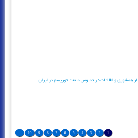
تشار همشهری و اطلاعات در خصوص صنعت توریسم در ایران
...
10
9
8
7
6
5
4
3
2
1