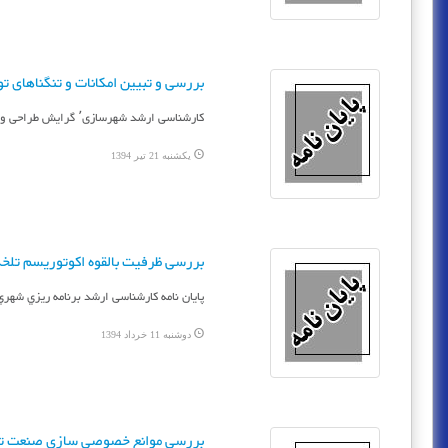
بررسی و تبیین امکانات و تنگناهای تو
کارشناسی ارشد شهرسازی٬ گرایش طراحی و برنامه‌ریزی شهری و منطقه ای، دانشگاه آزاد اسلامی (تهران مرکزی)
یکشنبه 21 تیر 1394
ب‍ررس‍ی‌ ظرف‍ی‍ت‌ ب‍ال‍ق‍وه‌ اک‍وت‍وری‍س‍م‌ ت‍ل‍خ
پایان نامه کارشناسی ارشد برنامه ريزي شهري، دان‍ش‍گ‍
دوشنبه 11 خرداد 1394
ب‍ررس‍ی‌ م‍وان‍ع‌ خ‍ص‍وص‍ی‌ س‍ازی‌ ص‍ن‍ع‍ت‌ ت‍و