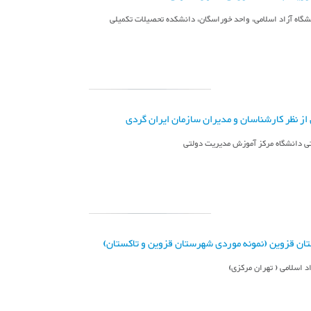
زاد اس‍لام‍ی‌، واح‍د خ‍وراس‍گ‍ان‌، دان‍ش‍ک‍ده‌ ت‍ح‍ص‍ی‍لات‌ ت‍ک‍م‍ی‍ل‍ی‌
از نظر کارشناسان و مدیران سازمان ایران گردی
ی دانشگاه مرکز آموزش مدیریت دولتی
تان قزوین (نمونه موردی شهرستان قزوین و تاکستان)
 اسلامی ( تهران مرکزی)