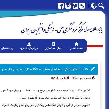
صفحه اصلی
اخبار گردشگری
مرکز گردشگری
برنامه های 
کتاب الکترونیکی راهنمای سفر به انگلستان به زبان فارسی
شنبه 5 دی 1394
بازدید:
16244
کشور انگلستان با 244046 کیلومتر مربع وسعت (هفتاد
شمال از مشرق و دریای ایرلند در مغرب، واقع شده است.
تصویر عمومی از آب و هوای انگلستان بیشتر با باران و مه و رطوبت همراه 